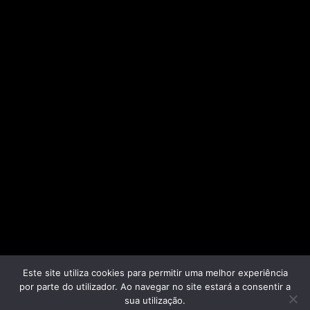
Este site utiliza cookies para permitir uma melhor experiência
por parte do utilizador. Ao navegar no site estará a consentir a
Políticas de Privacidade
|
Ficha Técnica
|
Estatuto
sua utilização.