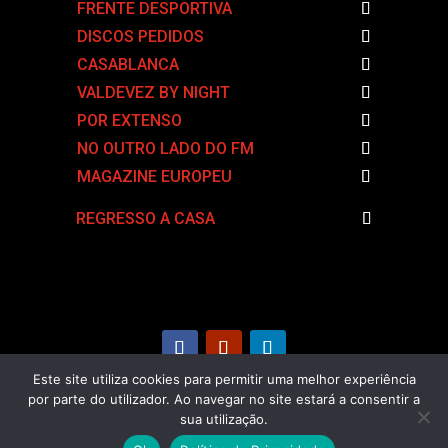
FRENTE DESPORTIVA
DISCOS PEDIDOS
CASABLANCA
VALDEVEZ BY NIGHT
POR EXTENSO
NO OUTRO LADO DO FM
MAGAZINE EUROPEU
REGRESSO A CASA
Este site utiliza cookies para permitir uma melhor experiência
por parte do utilizador. Ao navegar no site estará a consentir a
Políticas de Privacidade
|
Ficha Técnica
|
Estatuto
sua utilização.
Editorial
|
Transparência